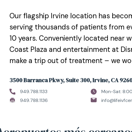
Our flagship Irvine location has becom
serving thousands of patients from ev
10 years. Conveniently located near 
Coast Plaza and entertainment at Dis
make a trip out of treatment – we won’
3500 Barranca Pkwy, Suite 300, Irvine, CA 926
949.788.1133
Mon-Sat: 8:0
949.788.1136
info@lifeivfc
Aeropuertos más cercano