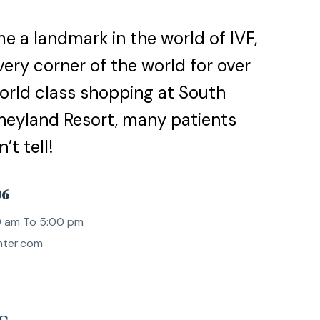
e a landmark in the world of IVF,
ery corner of the world for over
world class shopping at South
neyland Resort, many patients
t tell!
06
0 am To 5:00 pm
enter.com
s