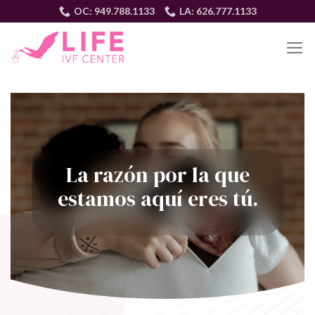
Skip
OC: 949.788.1133
LA: 626.777.1133
to
content
ES
La razón por la que
estamos aquí eres tú.