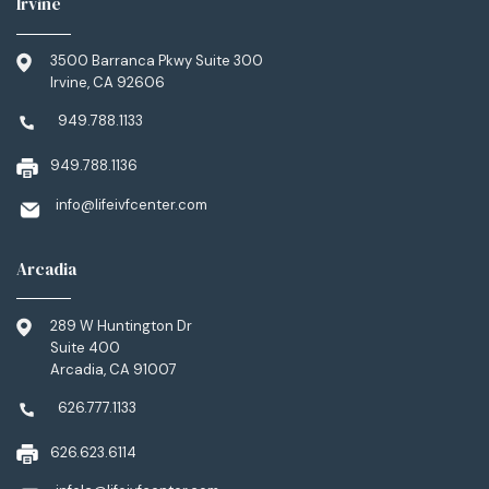
Irvine
3500 Barranca Pkwy Suite 300
Irvine, CA 92606
949.788.1133
949.788.1136
info@lifeivfcenter.com
Arcadia
289 W Huntington Dr
Suite 400
Arcadia, CA 91007
626.777.1133
626.623.6114