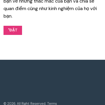
từ
bạn về những thắc mắc của bạn và chia sẻ
bệnh
quan điểm cũng như kinh nghiệm của họ với
nhân
bạn.
"ĐẶT
© 2026. All Right Reserved. Terms