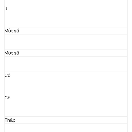
Ít
Một số
Một số
Có
Có
Thấp