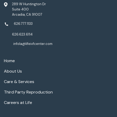
289 W Huntington Dr
Suite 400
Arcadia, CA 91007
626.777.1133
626.623.6114
infola@lifeivfcenter.com
Home
About Us
Care & Services
Third Party Reproduction
Careers at Life