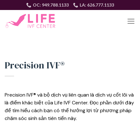
Skip
OC: 949.788.1133
LA: 626.777.1133
to
content
VI
Precision IVF®
Precision IVF® và bộ dịch vụ liên quan là dịch vụ cốt lõi và
là điểm khác biệt của Life IVF Center. Đọc phần dưới đây
để tìm hiểu cách bạn có thể hưởng lợi từ phương pháp
chăm sóc sinh sản tiên tiến này.