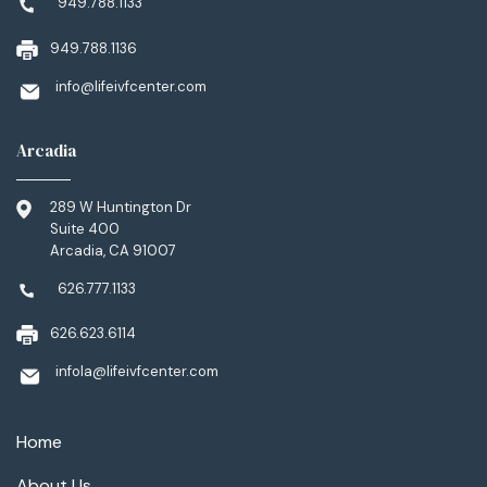
949.788.1133
949.788.1136
info@lifeivfcenter.com
Arcadia
289 W Huntington Dr
Suite 400
Arcadia, CA 91007
626.777.1133
626.623.6114
infola@lifeivfcenter.com
Home
About Us