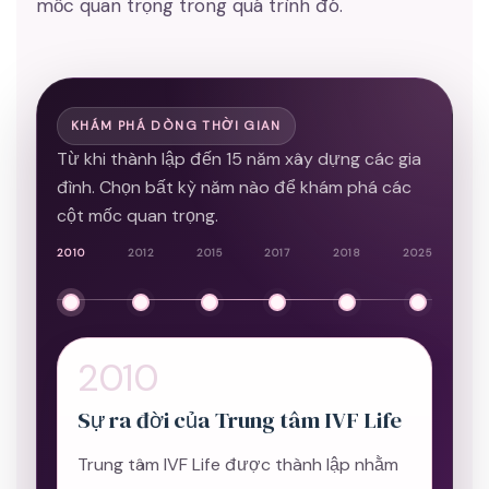
mốc quan trọng trong quá trình đó.
KHÁM PHÁ DÒNG THỜI GIAN
Từ khi thành lập đến 15 năm xây dựng các gia
đình. Chọn bất kỳ năm nào để khám phá các
cột mốc quan trọng.
2010
2012
2015
2017
2018
2025
2010
Sự ra đời của Trung tâm IVF Life
Trung tâm IVF Life được thành lập nhằm