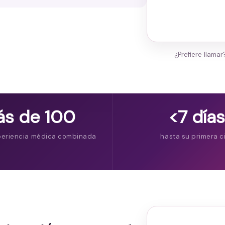
¿Prefiere llama
s de 100
<7 días
periencia médica combinada
hasta su primera c