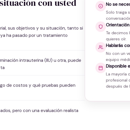
situación con usted
No se neces
Solo traiga 
conversació
Orientación
l, sus objetivos y su situación, tanto si
Te decimos l
i ya ha pasado por un tratamiento
quieres oír.
Hablarás con
No con un v
equipo médi
minación intrauterina (IIU) u otra, puede
Disponible 
sta
La mayoría 
profesional 
rango de costos y qué pruebas pueden
después de l
ados, pero con una evaluación realista