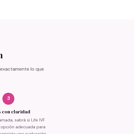
n
s exactamente lo que
3
s con claridad
llamada, sabrá si Life IVF
 opción adecuada para
consiste una evaluación