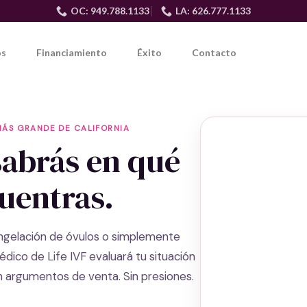
OC: 949.788.1133
LA: 626.777.1133
os
Financiamiento
Éxito
Contacto
MÁS GRANDE DE CALIFORNIA
sabrás en qué
cuentras.
congelación de óvulos o simplemente
ico de Life IVF evaluará tu situación
in argumentos de venta. Sin presiones.