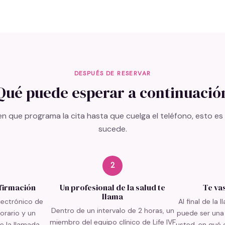
DESPUÉS DE RESERVAR
Qué puede esperar a continuació
 que programa la cita hasta que cuelga el teléfono, esto e
sucede.
2
firmación
Un profesional de la salud te
Te va
llama
lectrónico de
Al final de la 
Dentro de un intervalo de 2 horas, un
orario y un
puede ser una
miembro del equipo clínico de Life IVF
e la llamada.
usted, en qué 