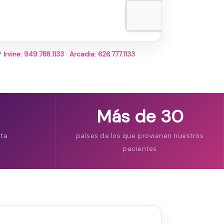
r?
Irvine: 949.788.1133
·
Arcadia: 626.777.1133
Más de 30
ita
países de los que provienen nuestros
pacientes